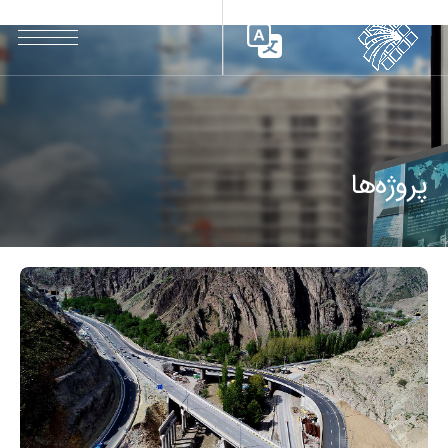
// سایز هدرهای اصلی: // 1920*834
پروژه‌ها